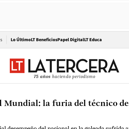
Opens in new window
os
Lo Último
LT Beneficios
Papel Digital
LT Educa
75 años
haciendo periodismo
 Mundial: la furia del técnico de
sial desempeño del nacional en la goleada sufrida a