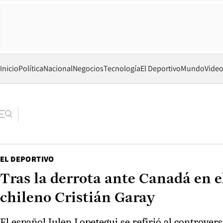
Inicio
Política
Nacional
Negocios
Tecnología
El Deportivo
Mundo
Vide
EL DEPORTIVO
Tras la derrota ante Canadá en el
chileno Cristián Garay
El español Julen Lopetegui se refirió al controver