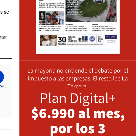
s se
atar
La mayoría no entiende el debate por el
impuesto a las empresas. El resto lee La
Tercera.
RATE
Plan Digital+
l
$6.990 al mes,
por los 3