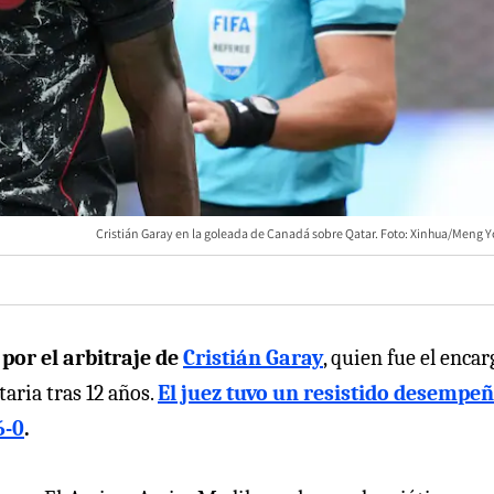
Cristián Garay en la goleada de Canadá sobre Qatar. Foto: Xinhua/Meng 
por el arbitraje de
Cristián Garay
, quien fue el enca
taria tras 12 años.
El juez tuvo un resistido desempe
6-0
.