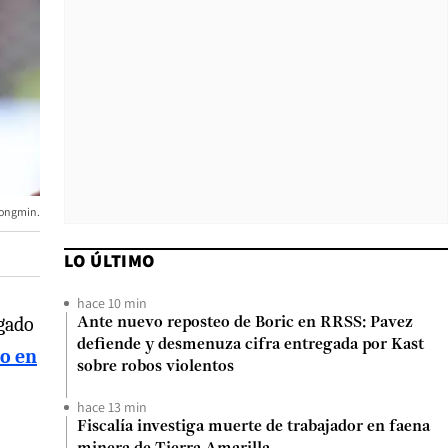
Yongmin.
LO ÚLTIMO
hace 10 min
rgado
Ante nuevo reposteo de Boric en RRSS: Pavez
defiende y desmenuza cifra entregada por Kast
ño en
sobre robos violentos
hace 13 min
Fiscalía investiga muerte de trabajador en faena