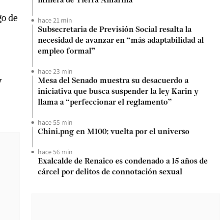
minera de Tierra Amarilla
go de
hace 21 min
Subsecretaria de Previsión Social resalta la
necesidad de avanzar en “más adaptabilidad al
empleo formal”
hace 23 min
y
Mesa del Senado muestra su desacuerdo a
iniciativa que busca suspender la ley Karin y
llama a “perfeccionar el reglamento”
hace 55 min
Chini.png en M100: vuelta por el universo
hace 56 min
Exalcalde de Renaico es condenado a 15 años de
cárcel por delitos de connotación sexual