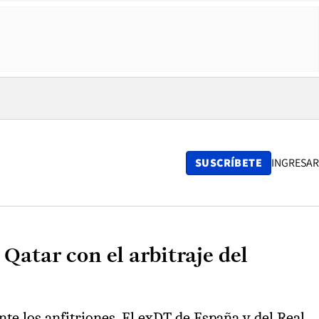
SUSCRÍBETE
INGRESAR
 Qatar con el arbitraje del
nte los anfitriones. El exDT de España y del Real