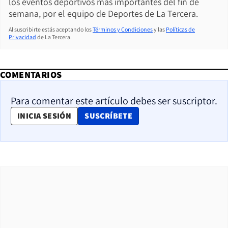
los eventos deportivos más importantes del fin de
semana, por el equipo de Deportes de La Tercera.
Al suscribirte estás aceptando los
Términos y Condiciones
y las
Políticas de
Privacidad
de La Tercera.
COMENTARIOS
Para comentar este artículo debes ser suscriptor.
OPENS IN NEW WINDOW
INICIA SESIÓN
SUSCRÍBETE