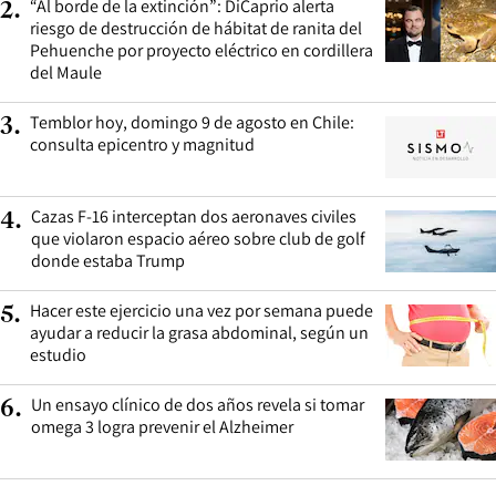
“Al borde de la extinción”: DiCaprio alerta
2
.
riesgo de destrucción de hábitat de ranita del
Pehuenche por proyecto eléctrico en cordillera
del Maule
Temblor hoy, domingo 9 de agosto en Chile:
3
.
consulta epicentro y magnitud
Cazas F-16 interceptan dos aeronaves civiles
4
.
que violaron espacio aéreo sobre club de golf
donde estaba Trump
Hacer este ejercicio una vez por semana puede
5
.
ayudar a reducir la grasa abdominal, según un
estudio
Un ensayo clínico de dos años revela si tomar
6
.
omega 3 logra prevenir el Alzheimer