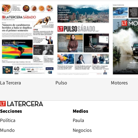
Opens in new window
Opens in ne
La Tercera
Pulso
Motores
Secciones
Medios
Política
Paula
Mundo
Negocios