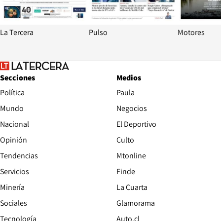
La Tercera
Pulso
Motores
Secciones
Medios
Política
Paula
Mundo
Negocios
Nacional
El Deportivo
Opinión
Culto
Tendencias
Mtonline
Servicios
Finde
Opens in new window
Minería
La Cuarta
Opens in new wind
Sociales
Glamorama
Opens in new window
Tecnología
Auto.cl