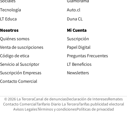
Opens in new wind
Sociales
Glamorama
Opens in new window
Tecnología
Auto.cl
Opens in new window
LT Educa
Duna CL
Nosotros
Mi Cuenta
Quiénes somos
Suscripción
Opens in new win
Venta de suscripciones
Papel Digital
Opens in new window
Código de etica
Preguntas Frecuentes
Servicio al Suscriptor
LT Beneficios
Suscripción Empresas
Newsletters
Opens in new window
Contacto Comercial
Opens in new window
Opens in 
Op
© 2026 La Tercera
Canal de denuncias
Declaración de Intereses
Remates
Opens in new window
Opens in new window
O
Contacto Comercial
Tarifario Diario La Tercera
Tarifas publicidad electoral
Opens in new window
Avisos Legales
Términos y condiciones
Políticas de privacidad