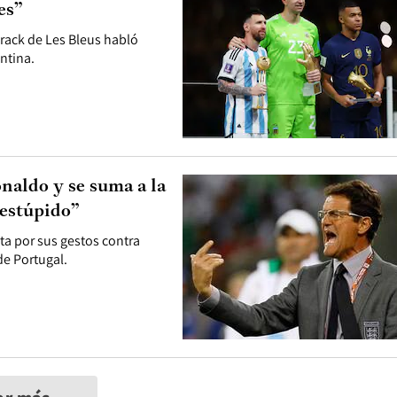
es”
 crack de Les Bleus habló
entina.
onaldo y se suma a la
 estúpido”
ta por sus gestos contra
de Portugal.