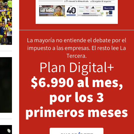
La mayoría no entiende el debate por el
impuesto a las empresas. El resto lee La
Tercera.
Plan Digital+
$6.990 al mes,
por los 3
primeros meses