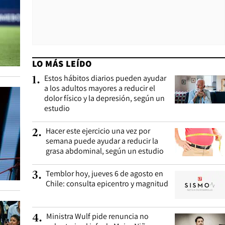
LO MÁS LEÍDO
Estos hábitos diarios pueden ayudar
1
.
a los adultos mayores a reducir el
dolor físico y la depresión, según un
estudio
Hacer este ejercicio una vez por
2
.
semana puede ayudar a reducir la
grasa abdominal, según un estudio
Temblor hoy, jueves 6 de agosto en
3
.
Chile: consulta epicentro y magnitud
Ministra Wulf pide renuncia no
4
.