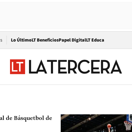
Opens in new window
os
Lo Último
LT Beneficios
Papel Digital
LT Educa
al de Básquetbol de