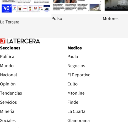
Pulso
Motores
La Tercera
Secciones
Medios
Política
Paula
Mundo
Negocios
Nacional
El Deportivo
Opinión
Culto
Tendencias
Mtonline
Servicios
Finde
Opens in new window
Minería
La Cuarta
Opens in new wind
Sociales
Glamorama