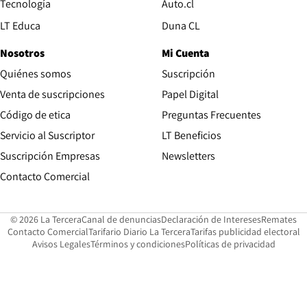
Opens in new window
Tecnología
Auto.cl
Opens in new window
LT Educa
Duna CL
Nosotros
Mi Cuenta
Quiénes somos
Suscripción
Opens in new win
Venta de suscripciones
Papel Digital
Opens in new window
Código de etica
Preguntas Frecuentes
Servicio al Suscriptor
LT Beneficios
Suscripción Empresas
Newsletters
Opens in new window
Contacto Comercial
Opens in new window
Opens in 
Op
© 2026 La Tercera
Canal de denuncias
Declaración de Intereses
Remates
Opens in new window
Opens in new window
O
Contacto Comercial
Tarifario Diario La Tercera
Tarifas publicidad electoral
Opens in new window
Avisos Legales
Términos y condiciones
Políticas de privacidad