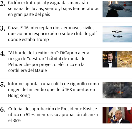
Ciclón extratropical y vaguadas marcarán
2
.
semana de lluvias, viento y bajas temperaturas
en gran parte del país
Cazas F-16 interceptan dos aeronaves civiles
3
.
que violaron espacio aéreo sobre club de golf
donde estaba Trump
“Al borde de la extinción”: DiCaprio alerta
4
.
riesgo de “destruir” hábitat de ranita del
Pehuenche por proyecto eléctrico en la
cordillera del Maule
Informe apunta a una colilla de cigarrillo como
5
.
origen del incendio que dejó 168 muertos en
Hong Kong
Criteria: desaprobación de Presidente Kast se
6
.
ubica en 52% mientras su aprobación alcanza
el 35%