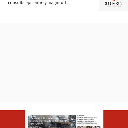
consulta epicentro y magnitud
Opens in ne