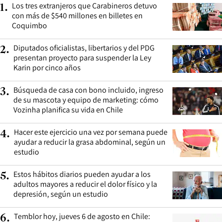
Los tres extranjeros que Carabineros detuvo
1
.
con más de $540 millones en billetes en
Coquimbo
Diputados oficialistas, libertarios y del PDG
2
.
presentan proyecto para suspender la Ley
Karin por cinco años
Búsqueda de casa con bono incluido, ingreso
3
.
de su mascota y equipo de marketing: cómo
Vozinha planifica su vida en Chile
Hacer este ejercicio una vez por semana puede
4
.
ayudar a reducir la grasa abdominal, según un
estudio
Estos hábitos diarios pueden ayudar a los
5
.
adultos mayores a reducir el dolor físico y la
depresión, según un estudio
Temblor hoy, jueves 6 de agosto en Chile:
6
.