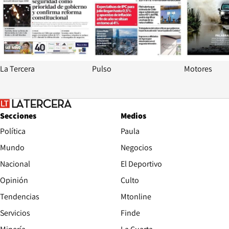
La Tercera
Pulso
Motores
Secciones
Medios
Política
Paula
Mundo
Negocios
Nacional
El Deportivo
Opinión
Culto
Tendencias
Mtonline
Servicios
Finde
Opens in new window