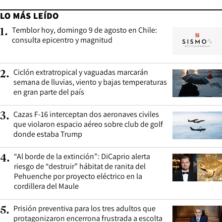
LO MÁS LEÍDO
Temblor hoy, domingo 9 de agosto en Chile:
1
.
consulta epicentro y magnitud
Ciclón extratropical y vaguadas marcarán
2
.
semana de lluvias, viento y bajas temperaturas
en gran parte del país
Cazas F-16 interceptan dos aeronaves civiles
3
.
que violaron espacio aéreo sobre club de golf
donde estaba Trump
“Al borde de la extinción”: DiCaprio alerta
4
.
riesgo de “destruir” hábitat de ranita del
Pehuenche por proyecto eléctrico en la
cordillera del Maule
Prisión preventiva para los tres adultos que
5
.
protagonizaron encerrona frustrada a escolta