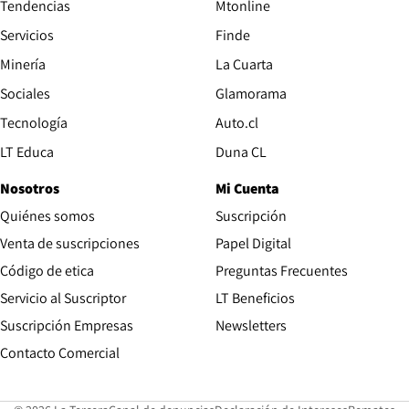
Tendencias
Mtonline
Servicios
Finde
Opens in new window
Minería
La Cuarta
Opens in new wind
Sociales
Glamorama
Opens in new window
Tecnología
Auto.cl
Opens in new window
LT Educa
Duna CL
Nosotros
Mi Cuenta
Quiénes somos
Suscripción
Opens in new win
Venta de suscripciones
Papel Digital
Opens in new window
Código de etica
Preguntas Frecuentes
Servicio al Suscriptor
LT Beneficios
Suscripción Empresas
Newsletters
Opens in new window
Contacto Comercial
Opens in new window
Opens in 
Op