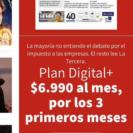
La mayoría no entiende el debate por el
impuesto a las empresas. El resto lee La
Tercera.
Plan Digital+
$6.990 al mes,
por los 3
primeros meses