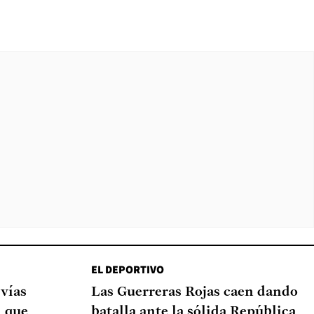
EL DEPORTIVO
 vías
Las Guerreras Rojas caen dando
d que
batalla ante la sólida República