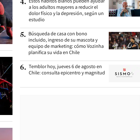
Estos hábitos diarios pueden ayudar
4
.
a los adultos mayores a reducir el
dolor físico y la depresión, según un
estudio
Búsqueda de casa con bono
5
.
incluido, ingreso de su mascota y
equipo de marketing: cómo Vozinha
planifica su vida en Chile
Temblor hoy, jueves 6 de agosto en
6
.
Chile: consulta epicentro y magnitud