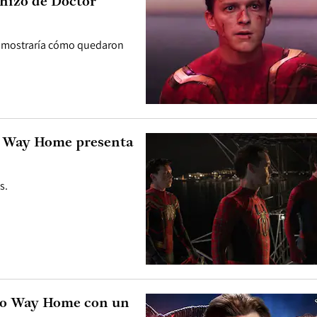
hizo de Doctor
ula mostraría cómo quedaron
No Way Home presenta
s.
No Way Home con un