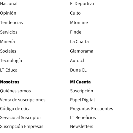
Nacional
El Deportivo
Opinión
Culto
Tendencias
Mtonline
Servicios
Finde
Opens in new window
Minería
La Cuarta
Opens in new wind
Sociales
Glamorama
Opens in new window
Tecnología
Auto.cl
Opens in new window
LT Educa
Duna CL
Nosotros
Mi Cuenta
Quiénes somos
Suscripción
Opens in new win
Venta de suscripciones
Papel Digital
Opens in new window
Código de etica
Preguntas Frecuentes
Servicio al Suscriptor
LT Beneficios
Suscripción Empresas
Newsletters