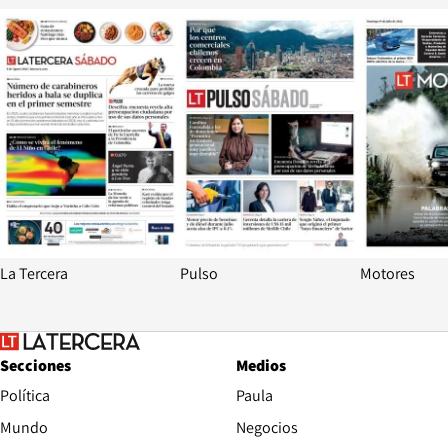
Opens in new window
Opens in ne
La Tercera
Pulso
Motores
Secciones
Medios
Política
Paula
Mundo
Negocios