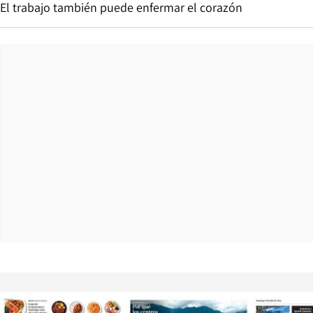
El trabajo también puede enfermar el corazón
Opens in new window
Opens in ne