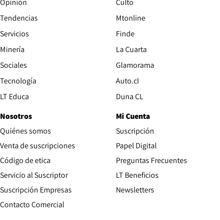
Opinión
Culto
Tendencias
Mtonline
Servicios
Finde
Opens in new window
Minería
La Cuarta
Opens in new wind
Sociales
Glamorama
Opens in new window
Tecnología
Auto.cl
Opens in new window
LT Educa
Duna CL
Nosotros
Mi Cuenta
Quiénes somos
Suscripción
Opens in new win
Venta de suscripciones
Papel Digital
Opens in new window
Código de etica
Preguntas Frecuentes
Servicio al Suscriptor
LT Beneficios
Suscripción Empresas
Newsletters
Opens in new window
Contacto Comercial