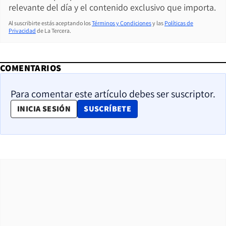
relevante del día y el contenido exclusivo que importa.
Al suscribirte estás aceptando los
Términos y Condiciones
y las
Políticas de
Privacidad
de La Tercera.
COMENTARIOS
Para comentar este artículo debes ser suscriptor.
OPENS IN NEW WINDOW
INICIA SESIÓN
SUSCRÍBETE