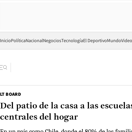
Inicio
Política
Nacional
Negocios
Tecnología
El Deportivo
Mundo
Vide
LT BOARD
Del patio de la casa a las escue
centrales del hogar
En un país como Chile, donde el 80% de las familia