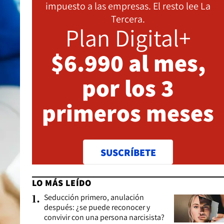
impuesto a las empresas. El resto lee La
Tercera.
Plan Digital+
$6.990 al mes,
por los 3
primeros meses
SUSCRÍBETE
LO MÁS LEÍDO
Seducción primero, anulación
1
.
después: ¿se puede reconocer y
convivir con una persona narcisista?