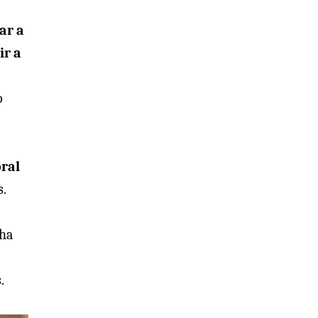
ar a
ir a
o
oral
s.
 ha
.