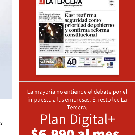
La mayoría no entiende el debate por el
impuesto a las empresas. El resto lee La
Tercera.
Plan Digital+
es
$6.990 al mes,