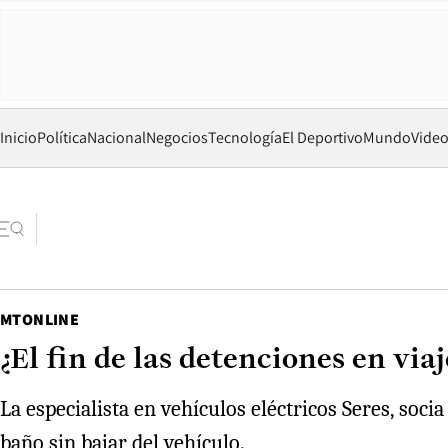
Inicio
Política
Nacional
Negocios
Tecnología
El Deportivo
Mundo
Vide
MTONLINE
¿El fin de las detenciones en vi
La especialista en vehículos eléctricos Seres, soc
baño sin bajar del vehículo.