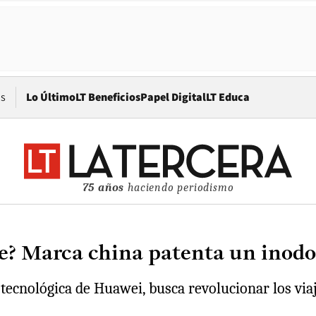
Opens in new window
os
Lo Último
LT Beneficios
Papel Digital
LT Educa
75 años
haciendo periodismo
aje? Marca china patenta un inodo
ia tecnológica de Huawei, busca revolucionar los vi