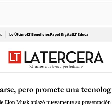
Opens in new window
os
Lo Último
LT Beneficios
Papel Digital
LT Educa
75 años
haciendo periodismo
sarse, pero promete una tecnolog
 de Elon Musk aplazó nuevamente su presentación p