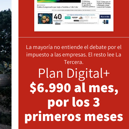
La mayoría no entiende el debate por el
impuesto a las empresas. El resto lee La
Tercera.
Plan Digital+
$6.990 al mes,
por los 3
primeros meses