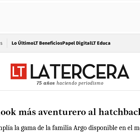
Opens in new window
os
Lo Último
LT Beneficios
Papel Digital
LT Educa
75 años
haciendo periodismo
look más aventurero al hatchback
lía la gama de la familia Argo disponible en el m