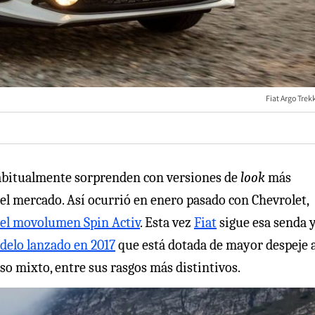
Fiat Argo Trek
abitualmente sorprenden con versiones de
look
más
l mercado. Así ocurrió en enero pasado con Chevrolet,
 el movolumen Spin Activ
. Esta vez
Fiat
sigue esa senda 
delo lanzado en 2017
que está dotada de mayor despeje a
uso mixto, entre sus rasgos más distintivos.