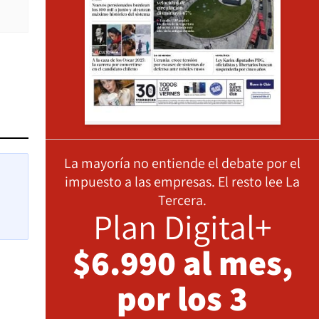
La mayoría no entiende el debate por el
impuesto a las empresas. El resto lee La
Tercera.
Plan Digital+
$6.990 al mes,
por los 3