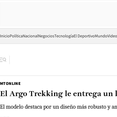
Inicio
Política
Nacional
Negocios
Tecnología
El Deportivo
Mundo
Vide
MTONLINE
El Argo Trekking le entrega un 
El modelo destaca por un diseño más robusto y amp