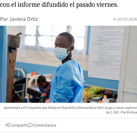
con el informe difundido el pasado viernes.
Por
Javiera Ortiz
4 JULIO 2026
Aumentan a 473 muertes por ébola en República Democrática del Congo y casos superan
los 1.500
Xinhua
Compartir
Comentarios