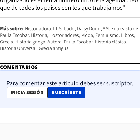
que de todos los países con los que trabajamos”
Más sobre:
Historiadora
LT Sábado
Daisy Dunn
8M
Entrevista de
Paula Escobar
Historia
Hostoriadores
Moda
Feminismo
Libros
Grecia
Historia griega
Autora
Paula Escobar
Historia clásica
Historia Universal
Grecia antigua
COMENTARIOS
Para comentar este artículo debes ser suscriptor.
OPENS IN NEW WINDOW
INICIA SESIÓN
SUSCRÍBETE