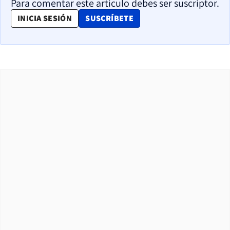
Para comentar este artículo debes ser suscriptor.
OPENS IN NEW WINDOW
INICIA SESIÓN
SUSCRÍBETE