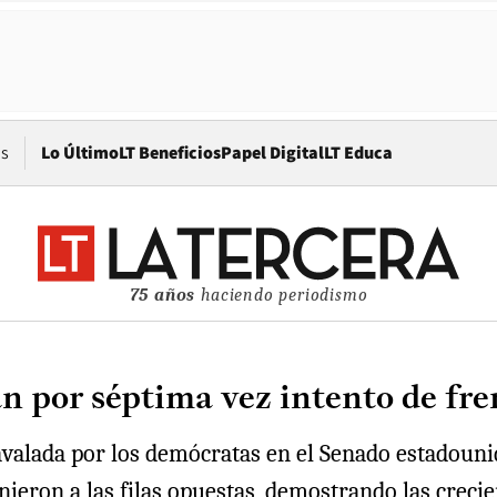
Opens in new window
os
Lo Último
LT Beneficios
Papel Digital
LT Educa
75 años
haciendo periodismo
 por séptima vez intento de fre
avalada por los demócratas en el Senado estadouni
eron a las filas opuestas, demostrando las crecient