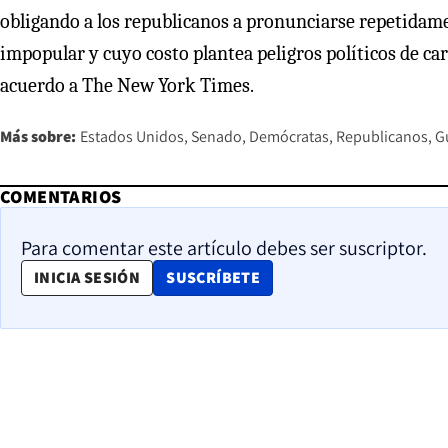
obligando a los republicanos a pronunciarse repetidam
impopular y cuyo costo plantea peligros políticos de ca
acuerdo a The New York Times.
Más sobre:
Estados Unidos
Senado
Demócratas
Republicanos
G
COMENTARIOS
Para comentar este artículo debes ser suscriptor.
OPENS IN NEW WINDOW
INICIA SESIÓN
SUSCRÍBETE