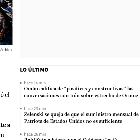
Archivo.
LO ÚLTIMO
hace 14 min
Omán califica de “positivas y constructivas” las
ó el
conversaciones con Irán sobre estrecho de Ormuz
hace 23 min
Zelenski se queja de que el suministro mensual de
Patriots de Estados Unidos no es suficiente
te a
en
hace 26 min