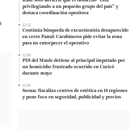
Raúl Soto advierte que el Gobierno “está
privilegiando a un pequeño grupo del país” y
destaca coordinación opositora
s
12:12
Continúa búsqueda de excursionista desaparecido
en cerro Panul: Carabineros pide evitar la zona
para no entorpecer el operativo
11:56
PDI del Maule detiene al principal imputado por
un homicidio frustrado ocurrido en Curicó
durante mayo
11:50
Sernac fiscaliza centros de estética en 14 regiones
y pone foco en seguridad, publicidad y precios