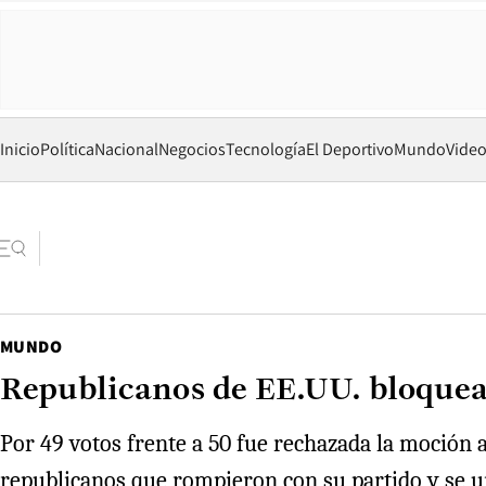
Inicio
Política
Nacional
Negocios
Tecnología
El Deportivo
Mundo
Vide
MUNDO
Republicanos de EE.UU. bloquean
Por 49 votos frente a 50 fue rechazada la moción 
republicanos que rompieron con su partido y se uni