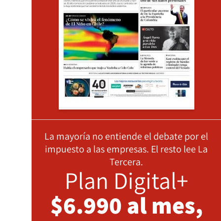
La mayoría no entiende el debate por el
impuesto a las empresas. El resto lee La
Tercera.
Plan Digital+
$6.990 al mes,