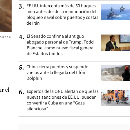
EE.UU. intercepta más de 50 buques
3
.
mercantes desde la reanudación del
bloqueo naval sobre puertos y costas
de Irán
El Senado confirma al antiguo
4
.
ki en X.
abogado personal de Trump, Todd
Blanche, como nuevo fiscal general
de Estados Unidos
China cierra puertos y suspende
5
.
vuelos ante la llegada del tifón
Dolphin
r el
Expertos de la ONU alertan de que las
6
.
nuevas sanciones de EE.UU. pueden
convertir a Cuba en una “Gaza
silenciosa”