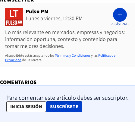
Pulso PM
Lunes a viernes, 12:30 PM
REGÍSTRATE
Lo más relevante en mercados, empresas y negocios:
información oportuna, contexto y contenido para
tomar mejores decisiones.
Al suscribirte estás aceptando los
Términos y Condiciones
y las
Políticas de
Privacidad
de La Tercera.
COMENTARIOS
Para comentar este artículo debes ser suscriptor.
OPENS IN NEW WINDOW
INICIA SESIÓN
SUSCRÍBETE