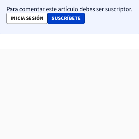
Para comentar este artículo debes ser suscriptor.
OPENS IN NEW WINDOW
INICIA SESIÓN
SUSCRÍBETE