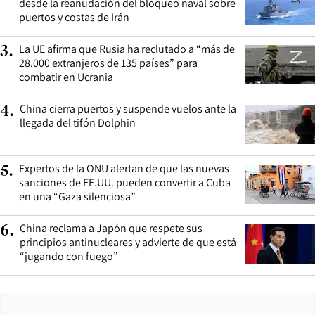
desde la reanudación del bloqueo naval sobre
puertos y costas de Irán
La UE afirma que Rusia ha reclutado a “más de
3
.
28.000 extranjeros de 135 países” para
combatir en Ucrania
China cierra puertos y suspende vuelos ante la
4
.
llegada del tifón Dolphin
Expertos de la ONU alertan de que las nuevas
5
.
sanciones de EE.UU. pueden convertir a Cuba
en una “Gaza silenciosa”
China reclama a Japón que respete sus
6
.
principios antinucleares y advierte de que está
“jugando con fuego”