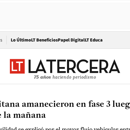
Opens in new window
os
Lo Último
LT Beneficios
Papel Digital
LT Educa
75 años
haciendo periodismo
ana amanecieron en fase 3 luego
e la mañana
lidad se explicó por el mayor flujo vehicular entre