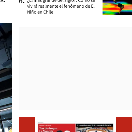
¿El más grande del siglo?: Cómo se
6
.
vivirá realmente el fenómeno de El
Niño en Chile
Opens i