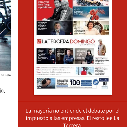
an Felix
o,
La mayoría no entiende el debate por el
impuesto a las empresas. El resto lee La
Tercera.