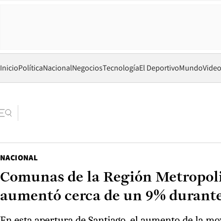
Inicio
Política
Nacional
Negocios
Tecnología
El Deportivo
Mundo
Vide
NACIONAL
Comunas de la Región Metropolit
aumentó cerca de un 9% durant
En esta apertura de Santiago, el aumento de la movi