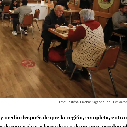
Foto: Cristóbal Escobar / AgenciaUno.
Marco
y medio después de que la región, completa, entra
s de coronavirus y luego de que, de
manera escalona