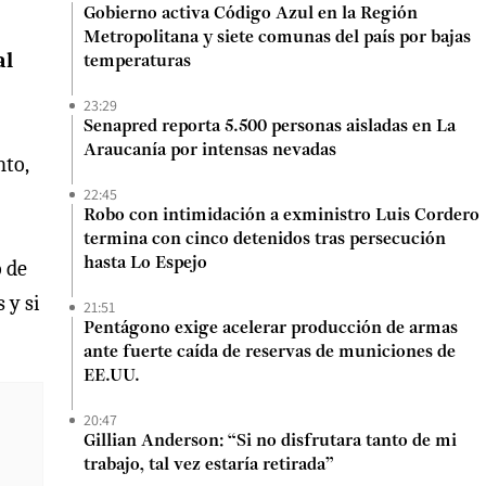
Gobierno activa Código Azul en la Región
Metropolitana y siete comunas del país por bajas
al
temperaturas
23:29
Senapred reporta 5.500 personas aisladas en La
Araucanía por intensas nevadas
nto,
22:45
Robo con intimidación a exministro Luis Cordero
termina con cinco detenidos tras persecución
hasta Lo Espejo
o de
 y si
21:51
Pentágono exige acelerar producción de armas
ante fuerte caída de reservas de municiones de
EE.UU.
20:47
Gillian Anderson: “Si no disfrutara tanto de mi
trabajo, tal vez estaría retirada”