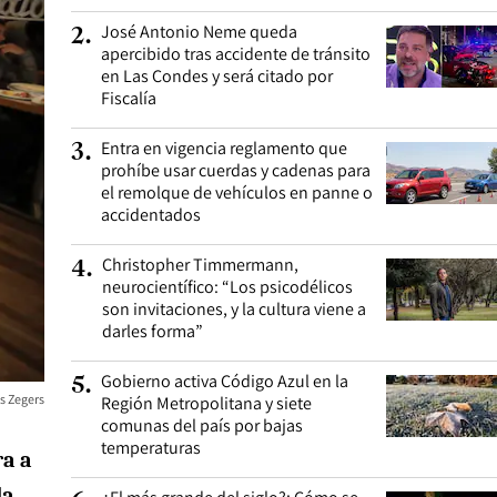
José Antonio Neme queda
2
.
apercibido tras accidente de tránsito
en Las Condes y será citado por
Fiscalía
Entra en vigencia reglamento que
3
.
prohíbe usar cuerdas y cadenas para
el remolque de vehículos en panne o
accidentados
Christopher Timmermann,
4
.
neurocientífico: “Los psicodélicos
son invitaciones, y la cultura viene a
darles forma”
Gobierno activa Código Azul en la
5
.
s Zegers
Región Metropolitana y siete
comunas del país por bajas
temperaturas
ra a
da
,