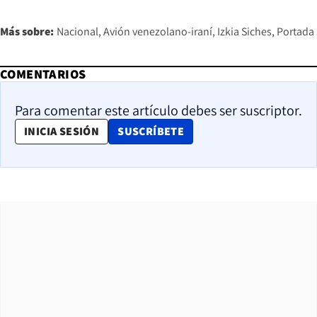
Más sobre:
Nacional
Avión venezolano-iraní
Izkia Siches
Portada
COMENTARIOS
Para comentar este artículo debes ser suscriptor.
OPENS IN NEW WINDOW
INICIA SESIÓN
SUSCRÍBETE