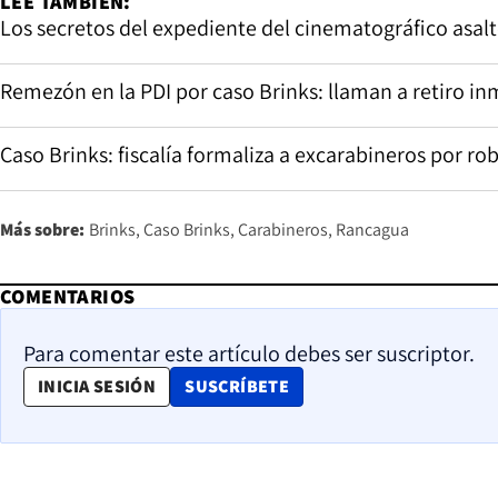
LEE TAMBIÉN:
Los secretos del expediente del cinematográfico asal
Remezón en la PDI por caso Brinks: llaman a retiro i
Caso Brinks: fiscalía formaliza a excarabineros por ro
Más sobre:
Brinks
Caso Brinks
Carabineros
Rancagua
COMENTARIOS
Para comentar este artículo debes ser suscriptor.
OPENS IN NEW WINDOW
INICIA SESIÓN
SUSCRÍBETE