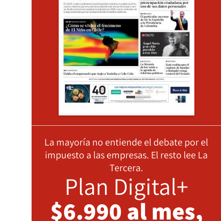
La mayoría no entiende el debate por el
impuesto a las empresas. El resto lee La
Tercera.
Plan Digital+
$6.990 al mes,