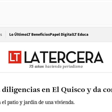
Opens in new window
os
Lo Último
LT Beneficios
Papel Digital
LT Educa
75 años
haciendo periodismo
 diligencias en El Quisco y da co
el patio y jardín de una vivienda.