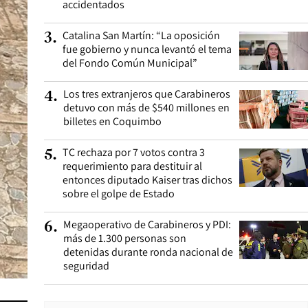
accidentados
Catalina San Martín: “La oposición
3
.
fue gobierno y nunca levantó el tema
del Fondo Común Municipal”
Los tres extranjeros que Carabineros
4
.
detuvo con más de $540 millones en
billetes en Coquimbo
TC rechaza por 7 votos contra 3
5
.
requerimiento para destituir al
entonces diputado Kaiser tras dichos
sobre el golpe de Estado
Megaoperativo de Carabineros y PDI:
6
.
más de 1.300 personas son
detenidas durante ronda nacional de
seguridad