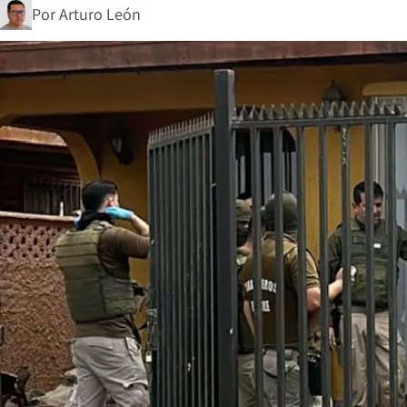
Por
Arturo León