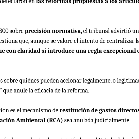
 detectaron en
las reformas propuestas a los artícul
9.300 sobre
precisión normativa
, el tribunal advirtió u
stiona que, aunque se valore el intento de centralizar l
ne con claridad si introduce una regla excepcional 
as sobre quiénes pueden accionar legalmente, o legitima
”
que anule la eficacia de la reforma.
cción es el mecanismo de
restitución de gastos directo
cación Ambiental (RCA)
sea anulada judicialmente.