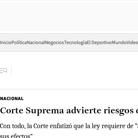
Inicio
Política
Nacional
Negocios
Tecnología
El Deportivo
Mundo
Vide
NACIONAL
Corte Suprema advierte riesgos 
Con todo, la Corte enfatizó que la ley requiere de
sus efectos”