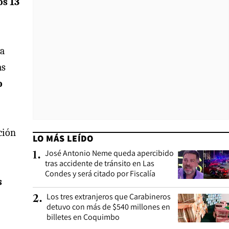
os 13
na
as
o
ción
LO MÁS LEÍDO
José Antonio Neme queda apercibido
1
.
tras accidente de tránsito en Las
Condes y será citado por Fiscalía
s
Los tres extranjeros que Carabineros
2
.
detuvo con más de $540 millones en
billetes en Coquimbo