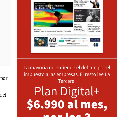
La mayoría no entiende el debate por el
impuesto a las empresas. El resto lee La
 por
Tercera.
Plan Digital+
 el
$6.990 al mes,
por los 3