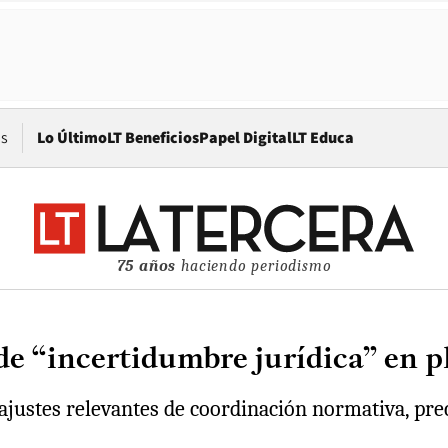
Opens in new window
os
Lo Último
LT Beneficios
Papel Digital
LT Educa
75 años
haciendo periodismo
de “incertidumbre jurídica” en 
 “ajustes relevantes de coordinación normativa, pr