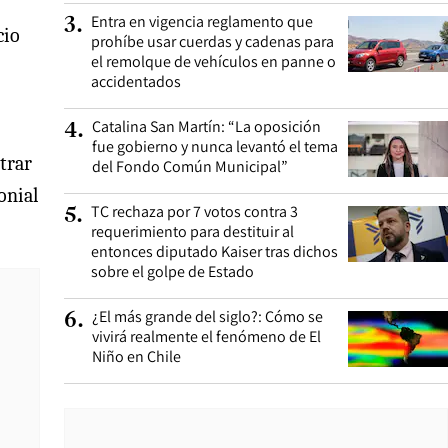
Entra en vigencia reglamento que
3
.
icio
prohíbe usar cuerdas y cadenas para
el remolque de vehículos en panne o
accidentados
Catalina San Martín: “La oposición
4
.
fue gobierno y nunca levantó el tema
strar
del Fondo Común Municipal”
onial
TC rechaza por 7 votos contra 3
5
.
requerimiento para destituir al
entonces diputado Kaiser tras dichos
sobre el golpe de Estado
¿El más grande del siglo?: Cómo se
6
.
vivirá realmente el fenómeno de El
Niño en Chile