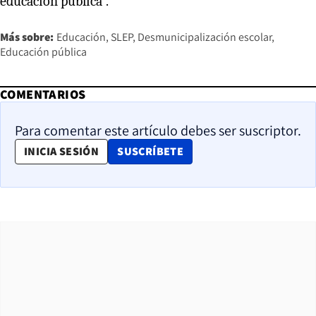
educación pública”.
Más sobre:
Educación
SLEP
Desmunicipalización escolar
Educación pública
COMENTARIOS
Para comentar este artículo debes ser suscriptor.
OPENS IN NEW WINDOW
INICIA SESIÓN
SUSCRÍBETE