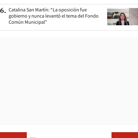
Catalina San Martín: “La oposición fue
6
.
gobierno y nunca levantó el tema del Fondo
Común Municipal”
Opens in ne