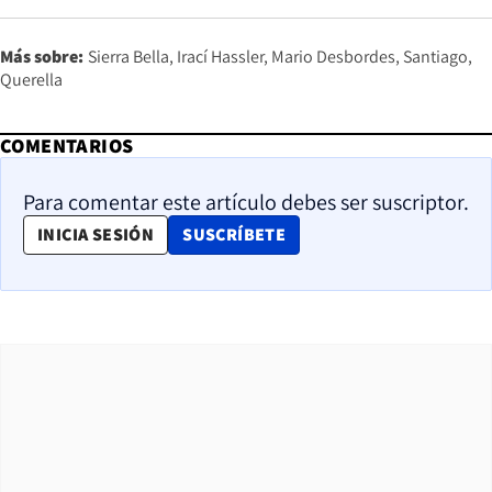
Más sobre:
Sierra Bella
Irací Hassler
Mario Desbordes
Santiago
Querella
COMENTARIOS
Para comentar este artículo debes ser suscriptor.
OPENS IN NEW WINDOW
INICIA SESIÓN
SUSCRÍBETE