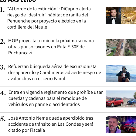
“Al borde de la extinción”: DiCaprio alerta
1
.
riesgo de “destruir” hábitat de ranita del
Pehuenche por proyecto eléctrico en la
cordillera del Maule
MOP proyecta terminar la próxima semana
2
.
obras por socavones en Ruta F-30E de
Puchuncaví
Refuerzan búsqueda aérea de excursionista
3
.
desaparecido y Carabineros advierte riesgo de
avalanchas en el cerro Panul
Entra en vigencia reglamento que prohíbe usar
4
.
cuerdas y cadenas para el remolque de
vehículos en panne o accidentados
José Antonio Neme queda apercibido tras
5
.
accidente de tránsito en Las Condes y será
citado por Fiscalía