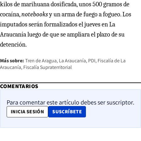
kilos de marihuana dosificada, unos 500 gramos de
cocaína,
notebooks
y un arma de fuego a fogueo. Los
imputados serán formalizados el jueves en La
Araucanía luego de que se ampliara el plazo de su
detención.
Más sobre:
Tren de Aragua
La Araucanía
PDI
Fiscalía de La
Araucanía
Fiscalía Supraterritorial
COMENTARIOS
Para comentar este artículo debes ser suscriptor.
OPENS IN NEW WINDOW
INICIA SESIÓN
SUSCRÍBETE