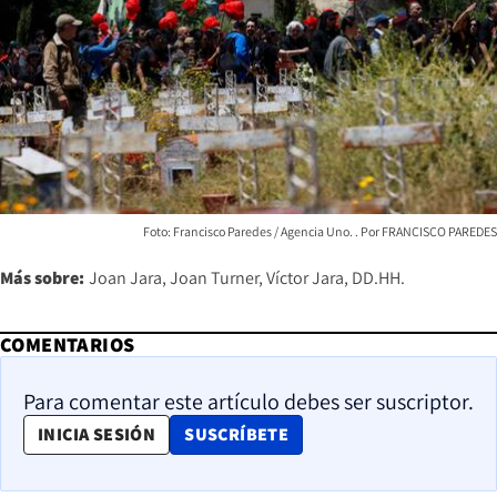
Foto: Francisco Paredes / Agencia Uno.
FRANCISCO PAREDES
Más sobre:
Joan Jara
Joan Turner
Víctor Jara
DD.HH.
COMENTARIOS
Para comentar este artículo debes ser suscriptor.
OPENS IN NEW WINDOW
INICIA SESIÓN
SUSCRÍBETE