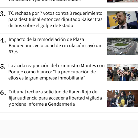
TC rechaza por 7 votos contra 3 requerimiento
3
.
para destituir al entonces diputado Kaiser tras
dichos sobre el golpe de Estado
Impacto de la remodelación de Plaza
4
.
Baquedano: velocidad de circulación cayó un
67%
La ácida reaparición del exministro Montes con
5
.
Poduje como blanco: “La preocupación de
ellos es la gran empresa inmobiliaria”
Tribunal rechaza solicitud de Karen Rojo de
6
.
fijar audiencia para acceder a libertad vigilada
y ordena informe a Gendarmería