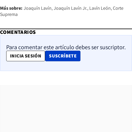
Más sobre:
Joaquín Lavín
Joaquín Lavín Jr.
Lavín León
Corte
Suprema
COMENTARIOS
Para comentar este artículo debes ser suscriptor.
OPENS IN NEW WINDOW
INICIA SESIÓN
SUSCRÍBETE