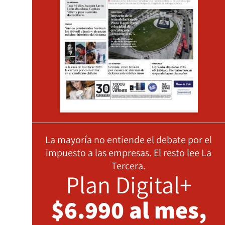
La mayoría no entiende el debate por el
impuesto a las empresas. El resto lee La
Tercera.
Plan Digital+
$6.990 al mes,