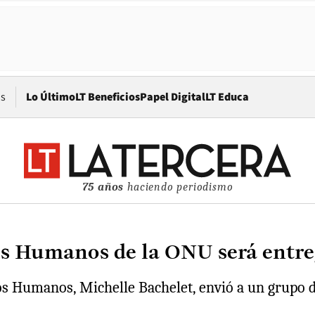
Opens in new window
os
Lo Último
LT Beneficios
Papel Digital
LT Educa
75 años
haciendo periodismo
os Humanos de la ONU será entre
s Humanos, Michelle Bachelet, envió a un grupo de