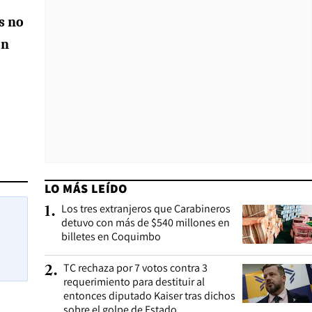
s no
án
LO MÁS LEÍDO
Los tres extranjeros que Carabineros
1
.
detuvo con más de $540 millones en
billetes en Coquimbo
TC rechaza por 7 votos contra 3
2
.
requerimiento para destituir al
entonces diputado Kaiser tras dichos
sobre el golpe de Estado