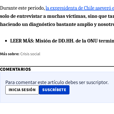
Durante este período,
la expresidenta de Chile aseveró 
solo de entrevistar a muchas víctimas, sino que tam
haciendo un diagnóstico bastante amplio y noso
LEER MÁS: Misión de DD.HH. de la ONU termina 
Más sobre:
Crisis social
COMENTARIOS
Para comentar este artículo debes ser suscriptor.
OPENS IN NEW WINDOW
INICIA SESIÓN
SUSCRÍBETE