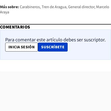
Más sobre:
Carabineros
Tren de Aragua
General director
Marcelo
Araya
COMENTARIOS
Para comentar este artículo debes ser suscriptor.
OPENS IN NEW WINDOW
INICIA SESIÓN
SUSCRÍBETE