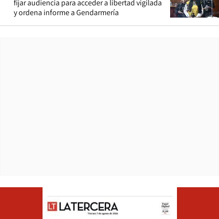
fijar audiencia para acceder a libertad vigilada
y ordena informe a Gendarmería
Opens in ne