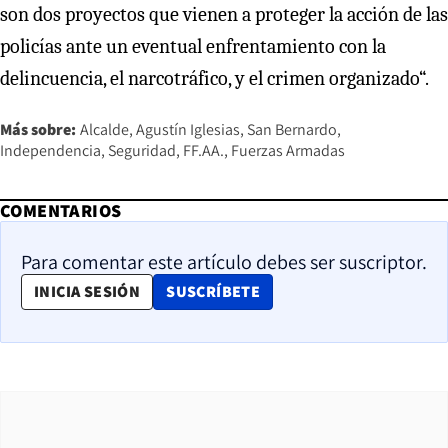
son dos proyectos que vienen a proteger la acción de las
policías ante un eventual enfrentamiento con la
delincuencia, el narcotráfico, y el crimen organizado“.
Más sobre:
Alcalde
Agustín Iglesias
San Bernardo
Independencia
Seguridad
FF.AA.
Fuerzas Armadas
COMENTARIOS
Para comentar este artículo debes ser suscriptor.
OPENS IN NEW WINDOW
INICIA SESIÓN
SUSCRÍBETE