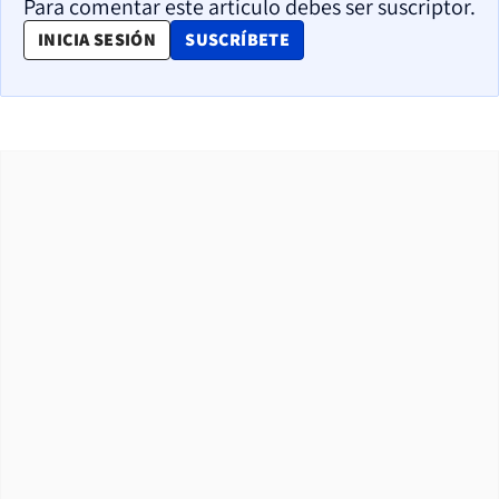
Para comentar este artículo debes ser suscriptor.
OPENS IN NEW WINDOW
INICIA SESIÓN
SUSCRÍBETE