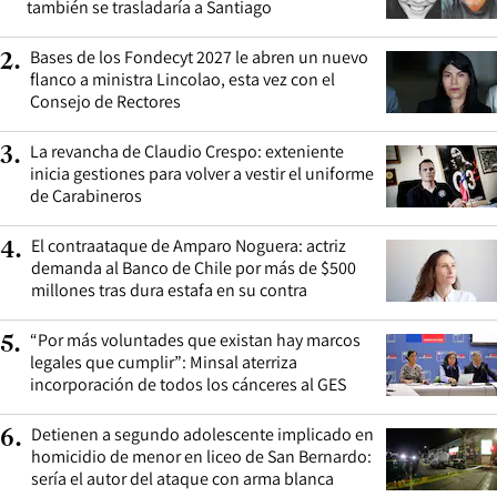
también se trasladaría a Santiago
Bases de los Fondecyt 2027 le abren un nuevo
2
.
flanco a ministra Lincolao, esta vez con el
Consejo de Rectores
La revancha de Claudio Crespo: exteniente
3
.
inicia gestiones para volver a vestir el uniforme
de Carabineros
El contraataque de Amparo Noguera: actriz
4
.
demanda al Banco de Chile por más de $500
millones tras dura estafa en su contra
“Por más voluntades que existan hay marcos
5
.
legales que cumplir”: Minsal aterriza
incorporación de todos los cánceres al GES
Detienen a segundo adolescente implicado en
6
.
homicidio de menor en liceo de San Bernardo:
sería el autor del ataque con arma blanca