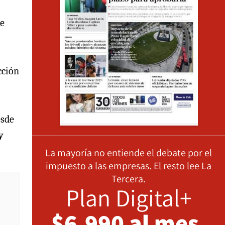
de
cción
esde
y
La mayoría no entiende el debate por el
impuesto a las empresas. El resto lee La
Tercera.
Plan Digital+
$6.990 al mes,