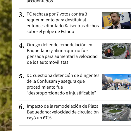
accidentados
TC rechaza por 7 votos contra 3
3
.
requerimiento para destituir al
entonces diputado Kaiser tras dichos
sobre el golpe de Estado
Orrego defiende remodelación en
4
.
Baquedano y afirma que no fue
pensada para aumentar la velocidad
de los automovilistas
DC cuestiona detención de dirigentes
5
.
de la Confusam y asegura que
procedimiento fue
“desproporcionado e injustificable”
Impacto de la remodelación de Plaza
6
.
Baquedano: velocidad de circulación
cayó un 67%