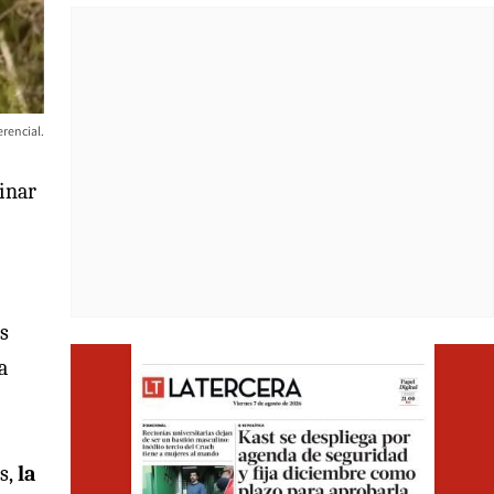
rencial.
minar
s
Opens i
a
s,
la