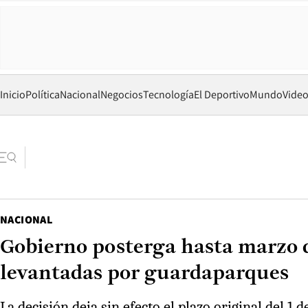
Inicio
Política
Nacional
Negocios
Tecnología
El Deportivo
Mundo
Vide
NACIONAL
Gobierno posterga hasta marzo d
levantadas por guardaparques
La decisión deja sin efecto el plazo original del 