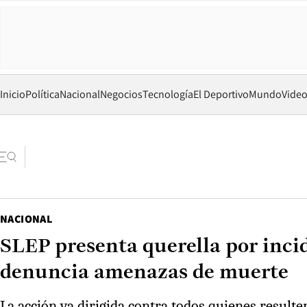
Inicio
Política
Nacional
Negocios
Tecnología
El Deportivo
Mundo
Vide
NACIONAL
SLEP presenta querella por incid
denuncia amenazas de muerte
La acción va dirigida contra todos quienes result