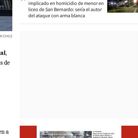
implicado en homicidio de menor en
liceo de San Bernardo: sería el autor
del ataque con arma blanca
N CHILE
nal
,
s de
Opens i
en a