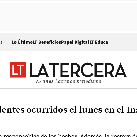
Opens in new window
os
Lo Último
LT Beneficios
Papel Digital
LT Educa
75 años
haciendo periodismo
entes ocurridos el lunes en el In
en responsables de los hechos. Además, la rectora