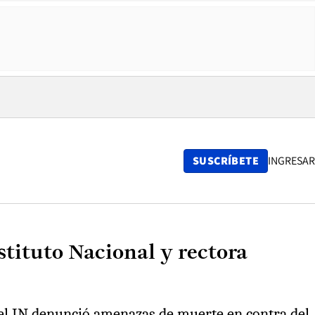
SUSCRÍBETE
INGRESAR
stituto Nacional y rectora
 del IN denunció amenazas de muerte en contra del