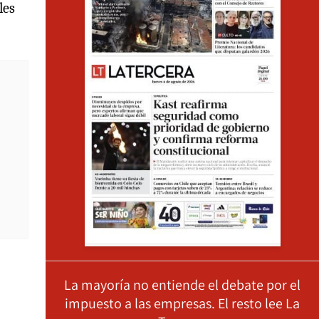
les
La mayoría no entiende el debate por el
impuesto a las empresas. El resto lee La