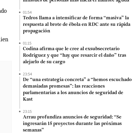
millones de personas más hacia el hambre aguda
ndo
01:54
Tedros llama a intensificar de forma “masiva” la
respuesta al brote de ébola en RDC ante su rápida
propagación
uien
01:15
Codina afirma que le cree al exsubsecretario
Rodríguez y que “hay que resarcir el daño” tras
alejarlo de su cargo
23:54
De “una estrategia concreta” a “hemos escuchado
demasiadas promesas”: las reacciones
parlamentarias a los anuncios de seguridad de
Kast
23:15
Arrau profundiza anuncios de seguridad: “Se
ingresarán 15 proyectos durante las próximas
semanas”