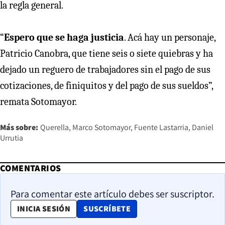
la regla general.
“
Espero que se haga justicia
. Acá hay un personaje,
Patricio Canobra, que tiene seis o siete quiebras y ha
dejado un reguero de trabajadores sin el pago de sus
cotizaciones, de finiquitos y del pago de sus sueldos”,
remata Sotomayor.
Más sobre:
Querella
Marco Sotomayor
Fuente Lastarria
Daniel
Urrutia
COMENTARIOS
Para comentar este artículo debes ser suscriptor.
OPENS IN NEW WINDOW
INICIA SESIÓN
SUSCRÍBETE