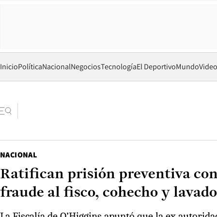
Inicio
Política
Nacional
Negocios
Tecnología
El Deportivo
Mundo
Vide
NACIONAL
Ratifican prisión preventiva c
fraude al fisco, cohecho y lavado
La Fiscalía de O’Higgins apuntó que la ex autori