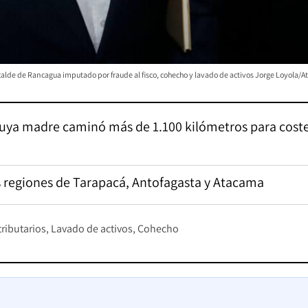
alde de Rancagua imputado por fraude al fisco, cohecho y lavado de activos Jorge Loyola/At
 cuya madre caminó más de 1.100 kilómetros para cost
s regiones de Tarapacá, Antofagasta y Atacama
tributarios
Lavado de activos
Cohecho