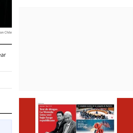
on Chile
ear
Opens i