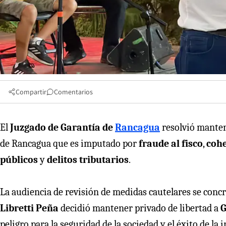
Compartir
Comentarios
El
Juzgado de Garantía de
Rancagua
resolvió manten
de Rancagua que es imputado por
fraude al fisco
,
coh
públicos
y
delitos tributarios
.
La audiencia de revisión de medidas cautelares se concr
Libretti Peña
decidió mantener privado de libertad a
G
peligro para la seguridad de la sociedad y el éxito de la 