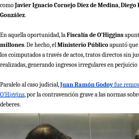
como
Javier Ignacio Cornejo Diez de Medina
,
Diego 
González
.
En aquella oportunidad, la
Fiscalía de O’Higgins
apunt
millones
. De hecho, el
Ministerio Público
apuntó qu
los coimputados a través de actos, tratos directos sin ju
realizadas, generando ingresos irregulares en perjuicio f
Paralelo al caso judicial,
Juan Ramón Godoy
fue removi
O’Higgins
, por la contravención grave a las normas sob
deberes.