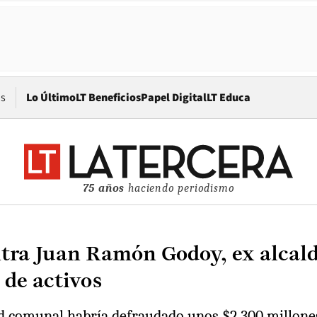
Opens in new window
os
Lo Último
LT Beneficios
Papel Digital
LT Educa
75 años
haciendo periodismo
ontra Juan Ramón Godoy, ex alca
 de activos
dad comunal habría defraudado unos $2.300 millone