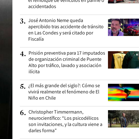
el remolque de vehículos en panne o
accidentados
José Antonio Neme queda
3
.
apercibido tras accidente de tránsito
en Las Condes y será citado por
Fiscalía
Prisión preventiva para 17 imputados
4
.
de organización criminal de Puente
Alto por tráfico, lavado y asociación
ilícita
¿El más grande del siglo?: Cómo se
5
.
vivirá realmente el fenómeno de El
Niño en Chile
Christopher Timmermann,
6
.
neurocientífico: “Los psicodélicos
son invitaciones, y la cultura viene a
darles forma”