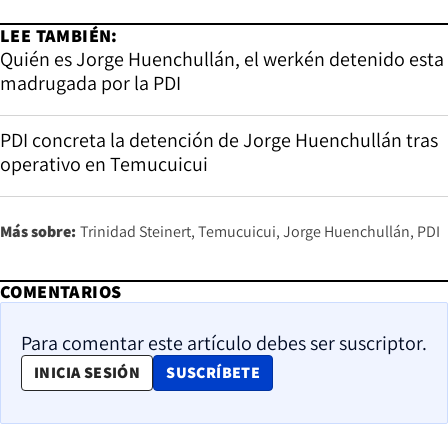
LEE TAMBIÉN:
Quién es Jorge Huenchullán, el werkén detenido esta
madrugada por la PDI
PDI concreta la detención de Jorge Huenchullán tras
operativo en Temucuicui
Más sobre:
Trinidad Steinert
Temucuicui
Jorge Huenchullán
PDI
COMENTARIOS
Para comentar este artículo debes ser suscriptor.
OPENS IN NEW WINDOW
INICIA SESIÓN
SUSCRÍBETE