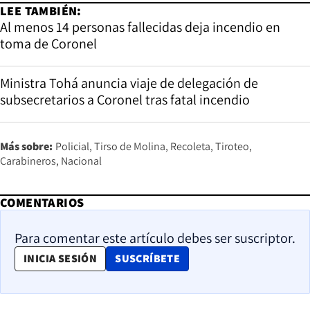
LEE TAMBIÉN:
Al menos 14 personas fallecidas deja incendio en
toma de Coronel
Ministra Tohá anuncia viaje de delegación de
subsecretarios a Coronel tras fatal incendio
Más sobre:
Policial
Tirso de Molina
Recoleta
Tiroteo
Carabineros
Nacional
COMENTARIOS
Para comentar este artículo debes ser suscriptor.
OPENS IN NEW WINDOW
INICIA SESIÓN
SUSCRÍBETE