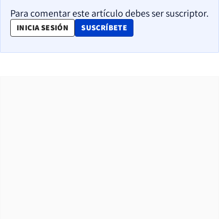
Para comentar este artículo debes ser suscriptor.
OPENS IN NEW WINDOW
INICIA SESIÓN
SUSCRÍBETE