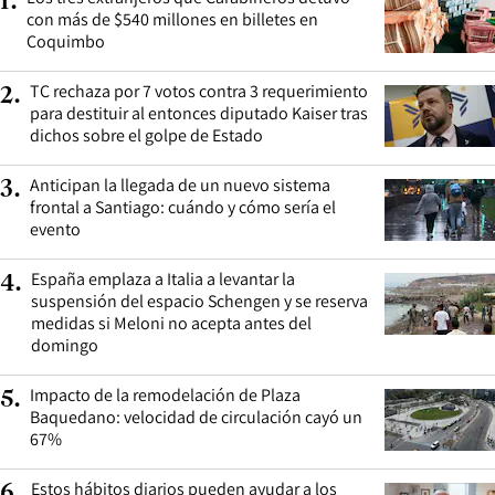
1
.
con más de $540 millones en billetes en
Coquimbo
TC rechaza por 7 votos contra 3 requerimiento
2
.
para destituir al entonces diputado Kaiser tras
dichos sobre el golpe de Estado
Anticipan la llegada de un nuevo sistema
3
.
frontal a Santiago: cuándo y cómo sería el
evento
España emplaza a Italia a levantar la
4
.
suspensión del espacio Schengen y se reserva
medidas si Meloni no acepta antes del
domingo
Impacto de la remodelación de Plaza
5
.
Baquedano: velocidad de circulación cayó un
67%
Estos hábitos diarios pueden ayudar a los
6
.