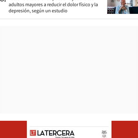
adultos mayores a reducir el dolor físico y la
depresión, según un estudio
Opens in ne