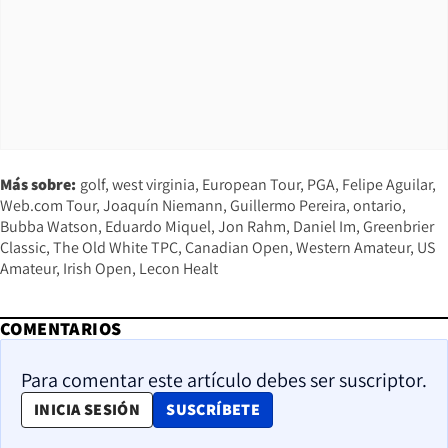
Más sobre:
golf
west virginia
European Tour
PGA
Felipe Aguilar
Web.com Tour
Joaquín Niemann
Guillermo Pereira
ontario
Bubba Watson
Eduardo Miquel
Jon Rahm
Daniel Im
Greenbrier
Classic
The Old White TPC
Canadian Open
Western Amateur
US
Amateur
Irish Open
Lecon Healt
COMENTARIOS
Para comentar este artículo debes ser suscriptor.
OPENS IN NEW WINDOW
INICIA SESIÓN
SUSCRÍBETE