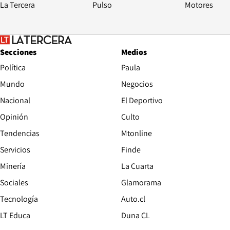
La Tercera
Pulso
Motores
Secciones
Medios
Política
Paula
Mundo
Negocios
Nacional
El Deportivo
Opinión
Culto
Tendencias
Mtonline
Servicios
Finde
Opens in new window
Minería
La Cuarta
Opens in new wind
Sociales
Glamorama
Opens in new window
Tecnología
Auto.cl
Opens in new window
LT Educa
Duna CL