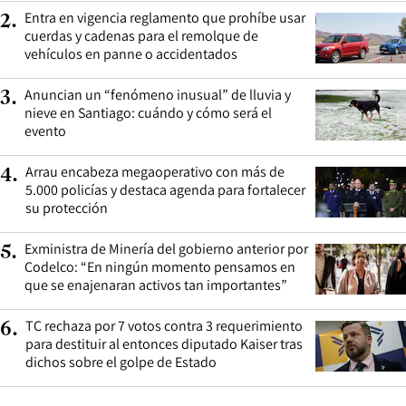
Entra en vigencia reglamento que prohíbe usar
2
.
cuerdas y cadenas para el remolque de
vehículos en panne o accidentados
Anuncian un “fenómeno inusual” de lluvia y
3
.
nieve en Santiago: cuándo y cómo será el
evento
Arrau encabeza megaoperativo con más de
4
.
5.000 policías y destaca agenda para fortalecer
su protección
Exministra de Minería del gobierno anterior por
5
.
Codelco: “En ningún momento pensamos en
que se enajenaran activos tan importantes”
TC rechaza por 7 votos contra 3 requerimiento
6
.
para destituir al entonces diputado Kaiser tras
dichos sobre el golpe de Estado